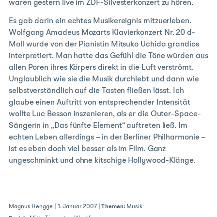
waren gestern live im ZDF-Silvesterkonzert zu hören.
Es gab darin ein echtes Musikereignis mitzuerleben.
Wolfgang Amadeus Mozarts Klavierkonzert Nr. 20 d-
Moll wurde von der Pianistin Mitsuko Uchida grandios
interpretiert. Man hatte das Gefühl die Töne würden aus
allen Poren ihres Körpers direkt in die Luft verströmt.
Unglaublich wie sie die Musik durchlebt und dann wie
selbstverständlich auf die Tasten fließen lässt. Ich
glaube einen Auftritt von entsprechender Intensität
wollte Luc Besson inszenieren, als er die Outer-Space-
Sängerin in „Das fünfte Element“ auftreten ließ. Im
echten Leben allerdings – in der Berliner Philharmonie –
ist es eben doch viel besser als im Film. Ganz
ungeschminkt und ohne kitschige Hollywood-Klänge.
Magnus Hengge
|
1. Januar 2007
|
Themen:
Musik