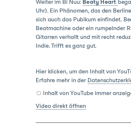
Weiter im Bi Nuu:
Beaty Heart
bega
Uhr). Ein Phänomen, das den Berline
sich auch das Pubikum einfindet. Beat
Beatmachine oder ein rumpelnder R
Gitarren verhallt und mit recht red
Indie. Trifft es ganz gut.
Inhalt
Hier klicken, um den Inhalt von You
von
Erfahre mehr in der
Datenschutzerkl
YouTube
Inhalt von YouTube immer anzeig
anzeigen
Video direkt öffnen