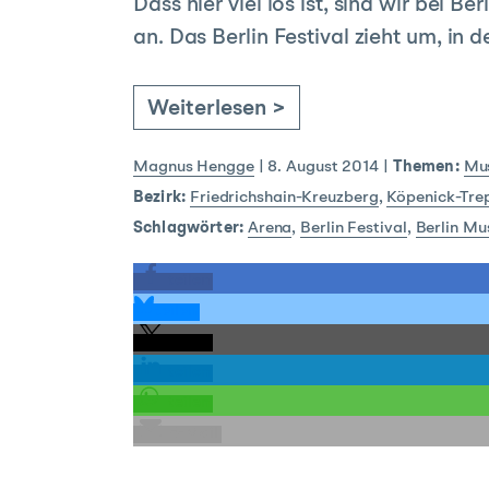
Dass hier viel los ist, sind wir bei
an. Das Berlin Festival zieht um, in
Weiterlesen >
Magnus Hengge
|
8. August 2014
|
Themen:
Mu
Bezirk:
Friedrichshain-Kreuzberg
,
Köpenick-Tre
Schlagwörter:
Arena
,
Berlin Festival
,
Berlin Mu
teilen
teilen
teilen
teilen
teilen
E-Mail