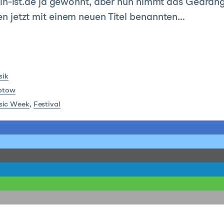
 Berlin-ist.de ja gewöhnt, aber nun nimmt das Gedrä
 den jetzt mit einem neuen Titel benannten…
sik
ptow
sic Week
,
Festival