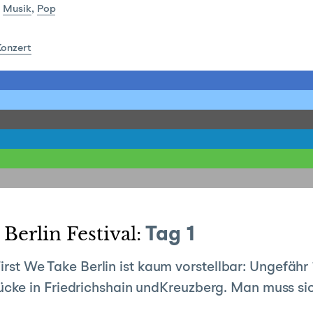
:
Musik
,
Pop
onzert
erlin Festival:
Tag 1
 First We Take Berlin ist kaum vorstellbar: Ungefäh
ke in Friedrichshain undKreuzberg. Man muss sic