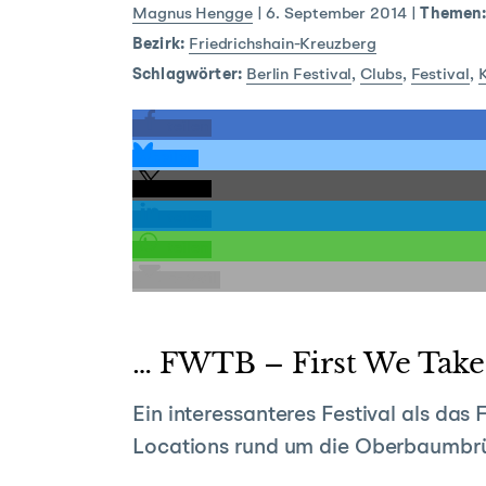
Magnus Hengge
|
6. September 2014
|
Themen
Bezirk:
Friedrichshain-Kreuzberg
Schlagwörter:
Berlin Festival
,
Clubs
,
Festival
,
K
teilen
teilen
teilen
teilen
teilen
E-Mail
… FWTB – First We Take B
Ein interessanteres Festival als das
Locations rund um die Oberbaumbrüc