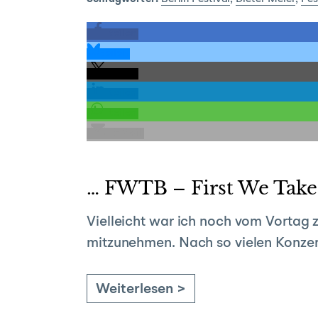
teilen
teilen
teilen
teilen
teilen
E-Mail
… FWTB – First We Take 
Vielleicht war ich noch vom Vortag 
mitzunehmen. Nach so vielen Konzert
Weiterlesen >