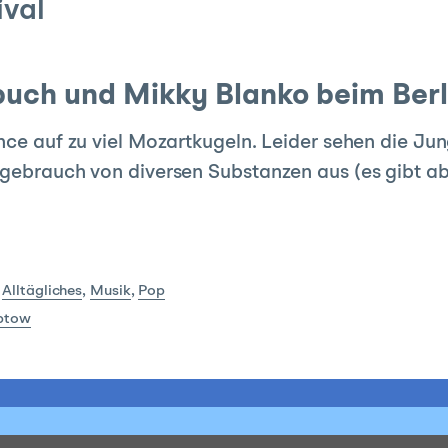
ival
uch und Mikky Blanko beim Berli
ince auf zu viel Mozartkugeln. Leider sehen die J
vgebrauch von diversen Substanzen aus (es gibt a
Alltägliches
,
Musik
,
Pop
ptow