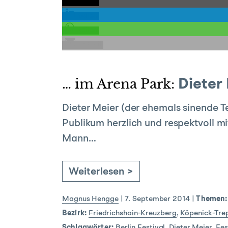
teilen
teilen
teilen
E-Mail
… im Arena Park:
Dieter 
Dieter Meier (der ehemals sinende T
Publikum herzlich und respektvoll 
Mann…
Weiterlesen >
Magnus Hengge
|
7. September 2014
|
Themen:
Bezirk:
Friedrichshain-Kreuzberg
,
Köpenick-Tre
Schlagwörter:
Berlin Festival
,
Dieter Meier
,
Fes