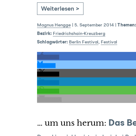
Weiterlesen >
Magnus Hengge
|
5. September 2014
|
Themen
Bezirk:
Friedrichshain-Kreuzberg
Schlagwörter:
Berlin Festival
,
Festival
teilen
teilen
teilen
teilen
teilen
E-Mail
… um uns herum:
Das Be