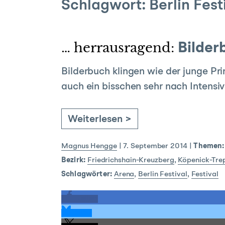
Schlagwort:
Berlin Fest
… herrausragend:
Bilderb
Bilderbuch klingen wie der junge Pr
auch ein bisschen sehr nach Intensi
Weiterlesen >
Magnus Hengge
|
7. September 2014
|
Themen:
Bezirk:
Friedrichshain-Kreuzberg
,
Köpenick-Tre
Schlagwörter:
Arena
,
Berlin Festival
,
Festival
teilen
teilen