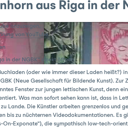
enhorn aus Riga in der
Tube anzuzeigen.
ärung von YouTube
.
en
a in der NGBK“ direkt öffnen
uchladen (oder wie immer dieser Laden heißt?) in 
K (Neue Gesellschaft für Bildende Kunst). Zur Ze
ntes Fenster zur jungen lettischen Kunst, denn e
entiert. Was man sofort sehen kann ist, dass in L
 zu Lande. Die Künstler arbeiten grenzenlos und g
ionen bis zu nüchternen Videodokumentationen. Es g
-Exponate“), die sympathisch low-tech-orientier