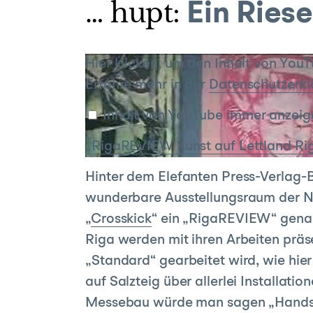
… hupt:
Ein Ries
„RigaREVIEW
Hier klicken, um den Inhalt von You
Kunst
Erfahre mehr in der
Datenschutzerkl
auf
Inhalt von YouTube immer anzeig
Lettland
Riga
„RigaREVIEW Kunst auf Lettland Rig
in
der
Hinter dem Elefanten Press-Verlag-B
NGBK“
wunderbare Ausstellungsraum der NGB
von
„
Crosskick
“ ein „RigaREVIEW“ genan
YouTube
Riga werden mit ihren Arbeiten präs
anzeigen
„Standard“ gearbeitet wird, wie hier
auf Salzteig über allerlei Installat
Messebau würde man sagen „Hands-On