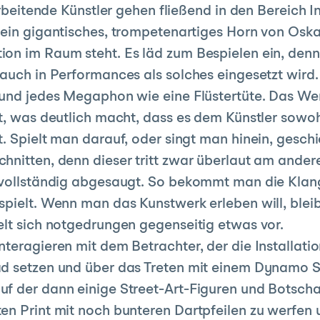
 arbeitende Künstler gehen fließend in den Bereich 
 ein gigantisches, trompetenartiges Horn von Oskar
on im Raum steht. Es läd zum Bespielen ein, denn e
auch in Performances als solches eingesetzt wird.
und jedes Megaphon wie eine Flüstertüte. Das Werk
t, was deutlich macht, dass es dem Künstler sowoh
t. Spielt man darauf, oder singt man hinein, gesch
hnitten, denn dieser tritt zwar überlaut am ander
 vollständig abgesaugt. So bekommt man die Klang
pielt. Wenn man das Kunstwerk erleben will, bleibt
elt sich notgedrungen gegenseitig etwas vor.
nteragieren mit dem Betrachter, der die Installati
ad setzen und über das Treten mit einem Dynamo 
f der dann einige Street-Art-Figuren und Botscha
en Print mit noch bunteren Dartpfeilen zu werfen u