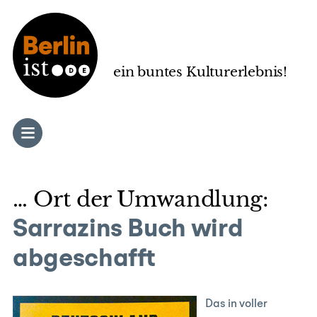
Zum
Inhalt
springen
ein buntes Kulturerlebnis!
… Ort der Umwandlung:
Sarrazins Buch wird
abgeschafft
Das in voller