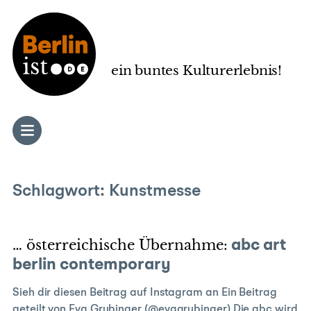
Zum
Inhalt
springen
ein buntes Kulturerlebnis!
Schlagwort:
Kunstmesse
… österreichische Übernahme:
abc art
berlin contemporary
Sieh dir diesen Beitrag auf Instagram an Ein Beitrag
geteilt von Eva Grubinger (@evagrubinger) Die abc wird