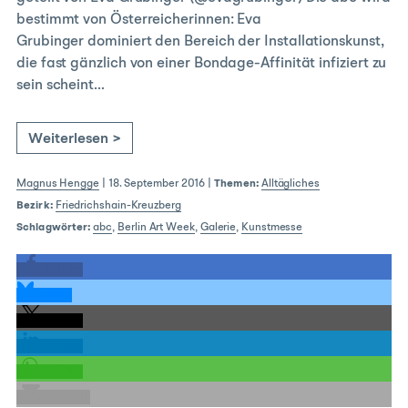
bestimmt von Österreicherinnen: Eva
Grubinger dominiert den Bereich der Installationskunst,
die fast gänzlich von einer Bondage-Affinität infiziert zu
sein scheint…
Weiterlesen >
Magnus Hengge
|
18. September 2016
|
Themen:
Alltägliches
Bezirk:
Friedrichshain-Kreuzberg
Schlagwörter:
abc
,
Berlin Art Week
,
Galerie
,
Kunstmesse
teilen
teilen
teilen
teilen
teilen
E-Mail