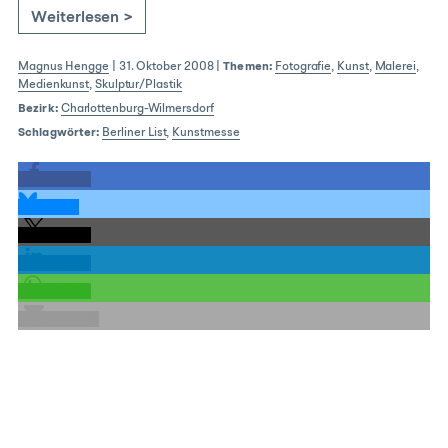
Weiterlesen >
Magnus Hengge
|
31. Oktober 2008
|
Themen:
Fotografie
,
Kunst
,
Malerei
,
Medienkunst
,
Skulptur/Plastik
Bezirk:
Charlottenburg-Wilmersdorf
Schlagwörter:
Berliner List
,
Kunstmesse
teilen
teilen
teilen
teilen
teilen
E-Mail