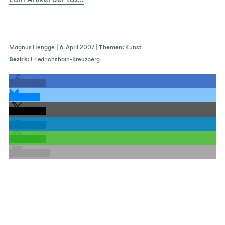
Zum Artikel der taz…
Magnus Hengge
|
6. April 2007
|
Themen:
Kunst
Bezirk:
Friedrichshain-Kreuzberg
teilen
teilen
teilen
teilen
teilen
E-Mail