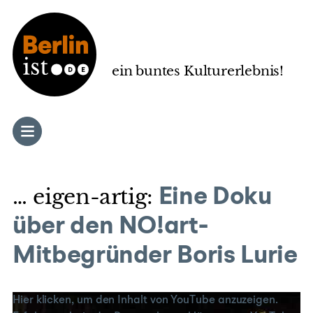
Zum
Inhalt
springen
ein buntes Kulturerlebnis!
… eigen-artig:
Eine Doku
über den NO!art-
Mitbegründer Boris Lurie
„Boris
Hier klicken, um den Inhalt von YouTube anzuzeigen.