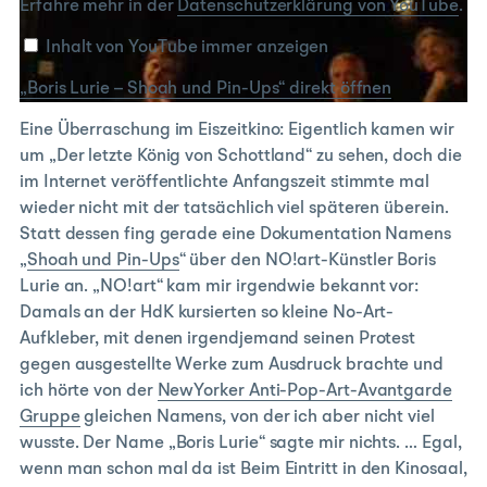
Lurie
Erfahre mehr in der
Datenschutzerklärung von YouTube
.
–
Shoah
Inhalt von YouTube immer anzeigen
und
„Boris Lurie – Shoah und Pin-Ups“ direkt öffnen
Pin-
Ups“
Eine Überraschung im Eiszeitkino: Eigentlich kamen wir
von
um „Der letzte König von Schottland“ zu sehen, doch die
YouTube
im Internet veröffentlichte Anfangszeit stimmte mal
anzeigen
wieder nicht mit der tatsächlich viel späteren überein.
Statt dessen fing gerade eine Dokumentation Namens
„
Shoah und Pin-Ups
“ über den NO!art-Künstler Boris
Lurie an. „NO!art“ kam mir irgendwie bekannt vor:
Damals an der HdK kursierten so kleine No-Art-
Aufkleber, mit denen irgendjemand seinen Protest
gegen ausgestellte Werke zum Ausdruck brachte und
ich hörte von der
NewYorker Anti-Pop-Art-Avantgarde
Gruppe
gleichen Namens, von der ich aber nicht viel
wusste. Der Name „Boris Lurie“ sagte mir nichts. … Egal,
wenn man schon mal da ist Beim Eintritt in den Kinosaal,