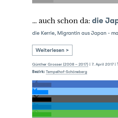
E-Mail
… auch schon da:
die Ja
die Kerrie, Migrantin aus Japan - m
Weiterlesen >
Günther Grosser (2008 – 2017)
|
7. April 2017
|
Bezirk:
Tempelhof-Schöneberg
teilen
teilen
teilen
teilen
teilen