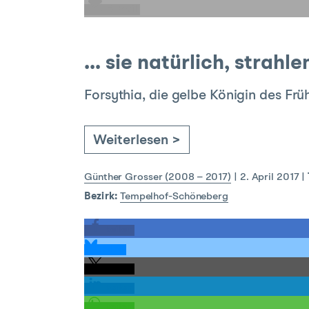
E-Mail
… sie natürlich, strahl
Forsythia, die gelbe Königin des Frü
Weiterlesen >
Günther Grosser (2008 – 2017)
|
2. April 2017
|
Bezirk:
Tempelhof-Schöneberg
teilen
teilen
teilen
teilen
teilen