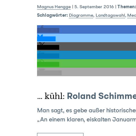
Magnus Hengge
|
5. September 2016
|
Themen
Schlagwörter:
Diagramme
,
Landtagswahl
,
Mec
teilen
teilen
teilen
teilen
teilen
E-Mail
… kühl:
Roland Schimmel
Man sagt, es gebe außer historische
„An einem klaren, eiskalten Januarmo