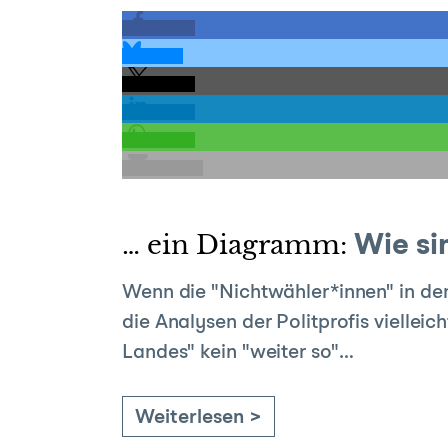
teilen
teilen
teilen
teilen
teilen
E-Mail
… ein Diagramm:
Wie si
Wenn die "Nichtwähler*innen" in de
die Analysen der Politprofis vielleic
Landes" kein "weiter so"…
Weiterlesen >