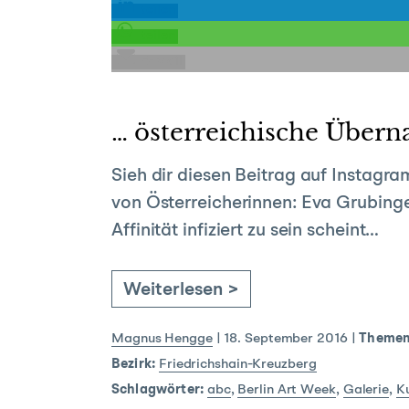
teilen
teilen
E-Mail
… österreichische Über
Sieh dir diesen Beitrag auf Instagr
von Österreicherinnen: Eva Grubinger
Affinität infiziert zu sein scheint…
Weiterlesen >
Magnus Hengge
|
18. September 2016
|
Themen
Bezirk:
Friedrichshain-Kreuzberg
Schlagwörter:
abc
,
Berlin Art Week
,
Galerie
,
K