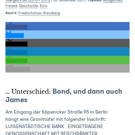
Juergen Pahl (2010 – 2011)
|
30. November 2011
|
Themen:
Alltägliches
,
Freizeit
,
Geschichte
,
Kino
Bezirk:
Friedrichshain-Kreuzberg
teilen
teilen
teilen
teilen
teilen
E-Mail
… Unterschied:
Bond, und dann auch
James
Am Eingang der Köpenicker Straße 95 in Berlin
hängt eine Granittafel mit folgender Inschrift:
LUISENSTÄDTISCHE BANK EINGETRAGENE
GENOSSENSCHAFT MIT BESCHRÄNKTER