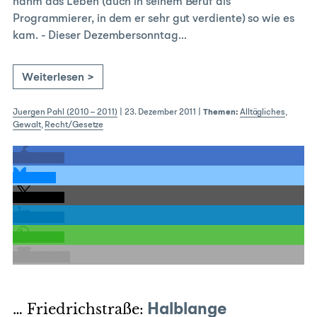
nahm das Leben (auch in seinem Beruf als
Programmierer, in dem er sehr gut verdiente) so wie es
kam. - Dieser Dezembersonntag…
Weiterlesen >
Juergen Pahl (2010 – 2011)
|
23. Dezember 2011
|
Themen:
Alltägliches
,
Gewalt
,
Recht/Gesetze
teilen
teilen
teilen
teilen
teilen
E-Mail
… Friedrichstraße:
Halblange