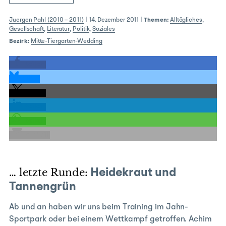
Juergen Pahl (2010 – 2011)
|
14. Dezember 2011
|
Themen:
Alltägliches
,
Gesellschaft
,
Literatur
,
Politik
,
Soziales
Bezirk:
Mitte-Tiergarten-Wedding
teilen
teilen
teilen
teilen
teilen
E-Mail
… letzte Runde:
Heidekraut und
Tannengrün
Ab und an haben wir uns beim Training im Jahn-
Sportpark oder bei einem Wettkampf getroffen. Achim