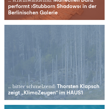
… scheinwandelnd:
Mariechen Danz
performt ›Stubborn Shadows‹ in der
Berlinischen Galerie
… bitter schmelzend:
Thorsten Klapsch
zeigt „KlimaZeugen“ im HAUS1