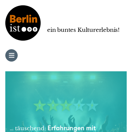
Zum
Inhalt
springen
ein buntes Kulturerlebnis!
… täuschend:
Erfahrungen mit