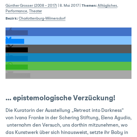
Günther Grosser (2008 – 2017)
|
8. Mai 2017
|
Themen:
Alltägliches
,
Performance
,
Theater
Bezirk:
Charlottenburg-Wilmersdorf
teilen
teilen
teilen
teilen
teilen
E-Mail
… epistemologische Verzückung!
Die Kuratorin der Ausstellung „Retreat into Darkness“
von Ivana Franke in der Schering Stiftung, Elena Agudio,
unternahm den Versuch, uns dorthin mitzunehmen, wo
das Kunstwerk über sich hinausweist, setzte ihr Baby in