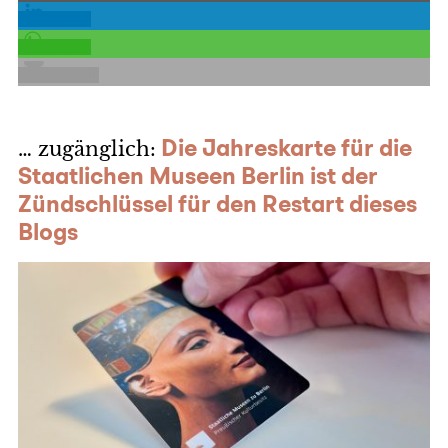
teilen
teilen
E-Mail
… zugänglich:
Die Jahreskarte für die
Staatlichen Museen Berlin ist der
Zündschlüssel für den Restart dieses
Blogs