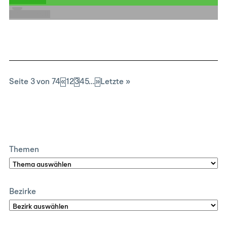
E-Mail
Seite 3 von 74
«
1
2
3
4
5
...
»
Letzte »
Themen
Bezirke